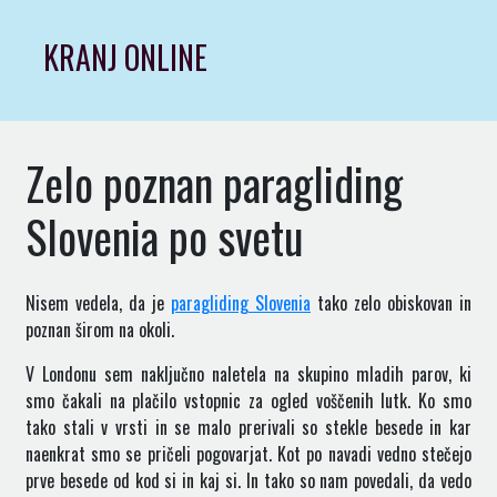
Skip
to
KRANJ ONLINE
content
Zelo poznan paragliding
Slovenia po svetu
Nisem vedela, da je
paragliding Slovenia
tako zelo obiskovan in
poznan širom na okoli.
V Londonu sem naključno naletela na skupino mladih parov, ki
smo čakali na plačilo vstopnic za ogled voščenih lutk. Ko smo
tako stali v vrsti in se malo prerivali so stekle besede in kar
naenkrat smo se pričeli pogovarjat. Kot po navadi vedno stečejo
prve besede od kod si in kaj si. In tako so nam povedali, da vedo