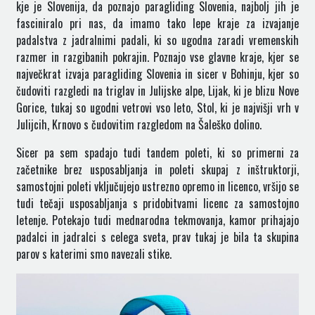
kje je Slovenija, da poznajo paragliding Slovenia, najbolj jih je
fasciniralo pri nas, da imamo tako lepe kraje za izvajanje
padalstva z jadralnimi padali, ki so ugodna zaradi vremenskih
razmer in razgibanih pokrajin. Poznajo vse glavne kraje, kjer se
največkrat izvaja paragliding Slovenia in sicer v Bohinju, kjer so
čudoviti razgledi na triglav in Julijske alpe, Lijak, ki je blizu Nove
Gorice, tukaj so ugodni vetrovi vso leto, Stol, ki je najvišji vrh v
Julijcih, Krnovo s čudovitim razgledom na Šaleško dolino.
Sicer pa sem spadajo tudi tandem poleti, ki so primerni za
začetnike brez usposabljanja in poleti skupaj z inštruktorji,
samostojni poleti vključujejo ustrezno opremo in licenco, vršijo se
tudi tečaji usposabljanja s pridobitvami licenc za samostojno
letenje. Potekajo tudi mednarodna tekmovanja, kamor prihajajo
padalci in jadralci s celega sveta, prav tukaj je bila ta skupina
parov s katerimi smo navezali stike.