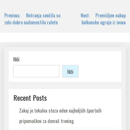
Navigacija
Previous:
Notranja senčila so
Next:
Premišljen nakup
prispevka
zelo dobro nadomestila rulete
balkonske ograje iz inoxa
Išči
Išči
Recent Posts
Zakaj je tekalna steza eden najboljših športnih
pripomočkov za domač trening