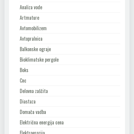
Analiza vode
Artmature
Avtomobilizem
Avtopralnica
Balkonske ograje
Bioklimatske pergole
Boks
Cnc
Delovna zaščita
Diastaza
Domača vadba
Električna energija cena
Elektroerozija