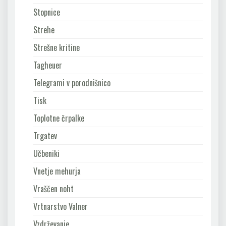
Stopnice
Strehe
Strešne kritine
Tagheuer
Telegrami v porodnišnico
Tisk
Toplotne črpalke
Trgatev
Učbeniki
Vnetje mehurja
Vraščen noht
Vrtnarstvo Valner
Vzdrževanje