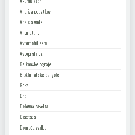
Akumulator
Analiza podatkov
Analiza vode
Artmature
Avtomobilizem
Avtopralnica
Balkonske ograje
Bioklimatske pergole
Boks
Cnc
Delovna zaščita
Diastaza
Domača vadba