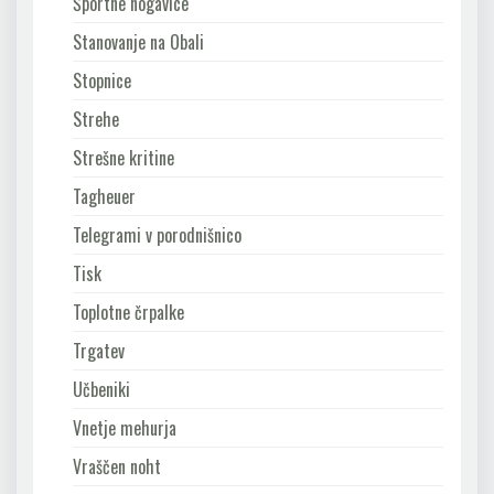
Športne nogavice
Stanovanje na Obali
Stopnice
Strehe
Strešne kritine
Tagheuer
Telegrami v porodnišnico
Tisk
Toplotne črpalke
Trgatev
Učbeniki
Vnetje mehurja
Vraščen noht