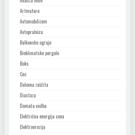
Analiza vode
Artmature
Avtomobilizem
Avtopralnica
Balkonske ograje
Bioklimatske pergole
Boks
Cnc
Delovna zaščita
Diastaza
Domača vadba
Električna energija cena
Elektroerozija