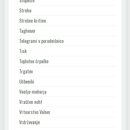
Stopnice
Strehe
Strešne kritine
Tagheuer
Telegrami v porodnišnico
Tisk
Toplotne črpalke
Trgatev
Učbeniki
Vnetje mehurja
Vraščen noht
Vrtnarstvo Valner
Vzdrževanje