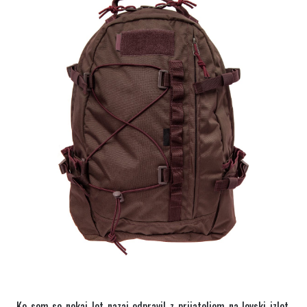
Ko sem se nekaj let nazaj odpravil z prijateljem na lovski izlet,