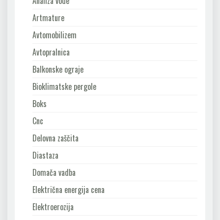
Analiza vode
Artmature
Avtomobilizem
Avtopralnica
Balkonske ograje
Bioklimatske pergole
Boks
Cnc
Delovna zaščita
Diastaza
Domača vadba
Električna energija cena
Elektroerozija