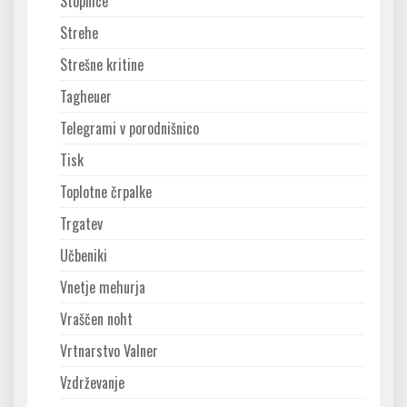
Stopnice
Strehe
Strešne kritine
Tagheuer
Telegrami v porodnišnico
Tisk
Toplotne črpalke
Trgatev
Učbeniki
Vnetje mehurja
Vraščen noht
Vrtnarstvo Valner
Vzdrževanje