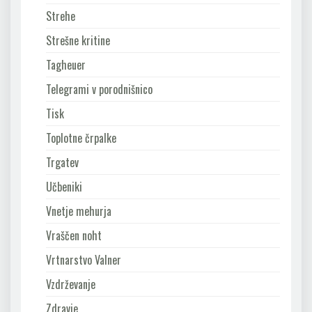
Strehe
Strešne kritine
Tagheuer
Telegrami v porodnišnico
Tisk
Toplotne črpalke
Trgatev
Učbeniki
Vnetje mehurja
Vraščen noht
Vrtnarstvo Valner
Vzdrževanje
Zdravje