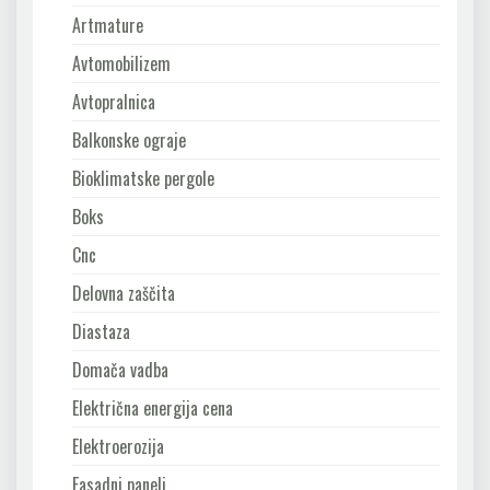
Artmature
Avtomobilizem
Avtopralnica
Balkonske ograje
Bioklimatske pergole
Boks
Cnc
Delovna zaščita
Diastaza
Domača vadba
Električna energija cena
Elektroerozija
Fasadni paneli