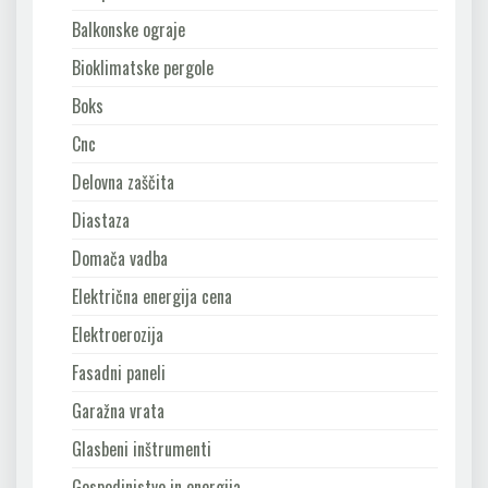
Balkonske ograje
Bioklimatske pergole
Boks
Cnc
Delovna zaščita
Diastaza
Domača vadba
Električna energija cena
Elektroerozija
Fasadni paneli
Garažna vrata
Glasbeni inštrumenti
Gospodinjstvo in energija