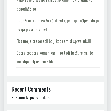
Kako se je čiščenje fasade spremenilo v družinsko
dogodivščino
Da je športna masaža učinkovita, je priporočljivo, da jo
izvaja pravi terapevt
Fiat me je presenetil bolj, kot sem si sprva mislil
Dobra podpora komunikaciji so tudi brošure, saj te
naredijo bolj osebni stik
Recent Comments
Ni komentarjev za prikaz.