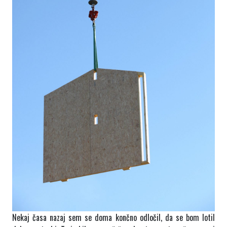
Nekaj časa nazaj sem se doma končno odločil, da se bom lotil