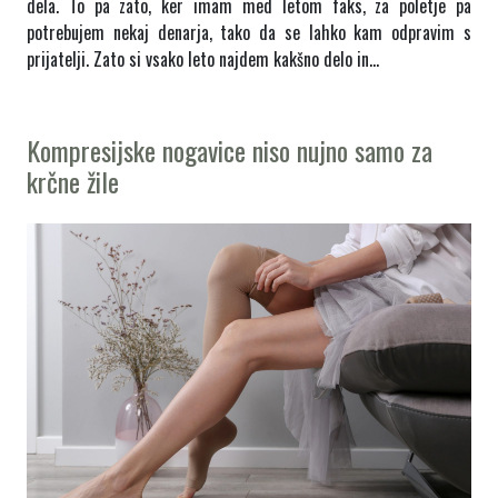
dela. To pa zato, ker imam med letom faks, za poletje pa
potrebujem nekaj denarja, tako da se lahko kam odpravim s
prijatelji. Zato si vsako leto najdem kakšno delo in…
Kompresijske nogavice niso nujno samo za
krčne žile