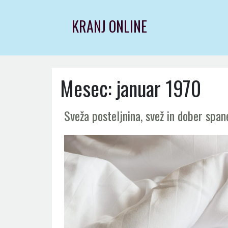
Skip
to
KRANJ ONLINE
content
Mesec:
januar 1970
Sveža posteljnina, svež in dober span