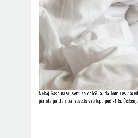
Nekaj časa nazaj sem se odločila, da bom res nared
pomila po tleh ter seveda vse lepo počistila. Čiščenj