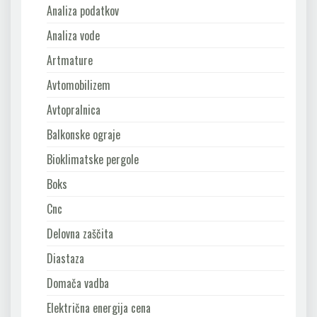
Analiza podatkov
Analiza vode
Artmature
Avtomobilizem
Avtopralnica
Balkonske ograje
Bioklimatske pergole
Boks
Cnc
Delovna zaščita
Diastaza
Domača vadba
Električna energija cena