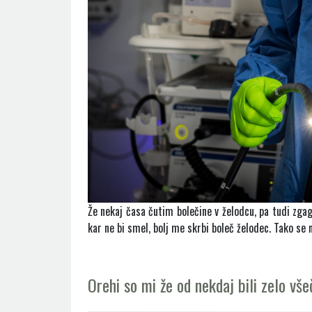
Že nekaj časa čutim bolečine v želodcu, pa tudi zga
kar ne bi smel, bolj me skrbi boleč želodec. Tako s
Orehi so mi že od nekdaj bili zelo vše