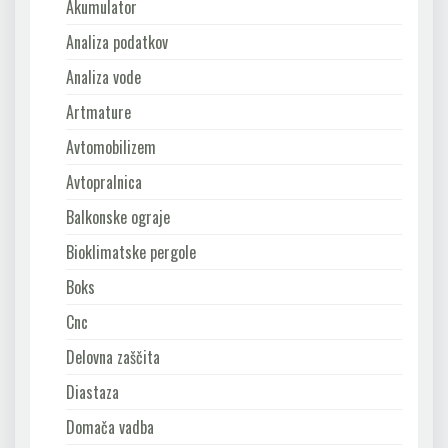
Akumulator
Analiza podatkov
Analiza vode
Artmature
Avtomobilizem
Avtopralnica
Balkonske ograje
Bioklimatske pergole
Boks
Cnc
Delovna zaščita
Diastaza
Domača vadba