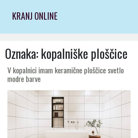
Skip
to
KRANJ ONLINE
content
Oznaka:
kopalniške ploščice
V kopalnici imam keramične ploščice svetlo
modre barve