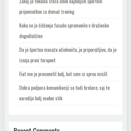
Zakaj je tekalna steza eden najboljših športnih
pripomočkov za domač trening
Kako se je čiščenje fasade spremenilo v družinsko
dogodivščino
Da je športna masaža učinkovita, je priporočljivo, da jo
izvaja pravi terapevt
Fiat me je presenetil bolj, kot sem si sprva mislil
Dobra podpora komunikaciji so tudi brošure, saj te
naredijo bolj osebni stik
Recent Comments