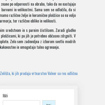
 so znane po odpornosti na obrabo, tako da ne nastajajo
i barvami in velikostmi. Sama sem se odločila, da si
amo različne želje in keramične ploščice so na voljo
morja, ter različne oblike in velikosti.
ilnim sredstvom in s parnim čistilcem. Zaradi gladke
ploščicami, ki pa jih je potrebno občasno zdrgniti. V
toplote. Zelo sem zadovoljna z izborom svetlo modrih
o kakovostne in omogočajo talno ogrevanje.
Zelišča, ki jih prodaja vrtnarstvo Valner so res odlična
Išči