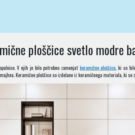
mične ploščice svetlo modre b
opalnice. V njih je bilo potrebno zamenjat
keramične ploščice
, ki so bi
j majhna. Keramične ploščice so izdelane iz keramičnega materiala, ki se z