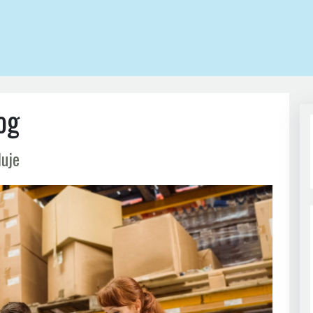
og
luje