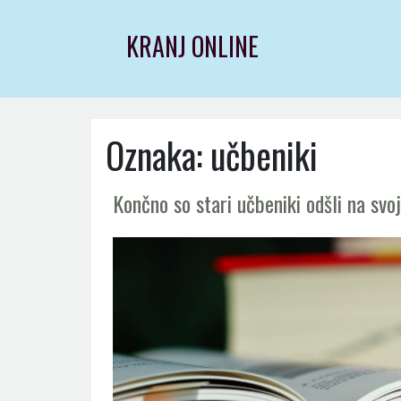
Skip
to
KRANJ ONLINE
content
Oznaka:
učbeniki
Končno so stari učbeniki odšli na svo