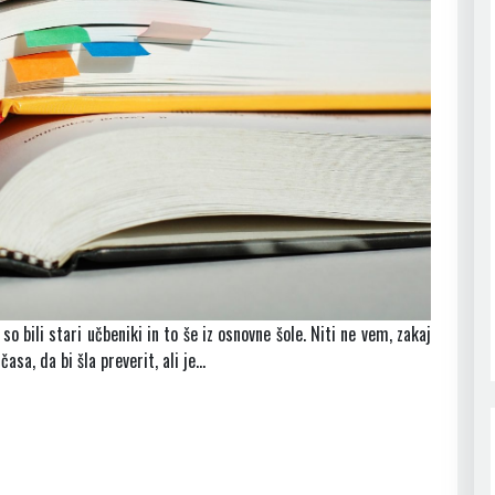
so bili stari učbeniki in to še iz osnovne šole. Niti ne vem, zakaj
asa, da bi šla preverit, ali je…