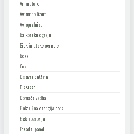
Artmature
Avtomobilizem
Avtopralnica
Balkonske ograje
Bioklimatske pergole
Boks
Cnc
Delovna zaščita
Diastaza
Domača vadba
Električna energija cena
Elektroerozija
Fasadni paneli