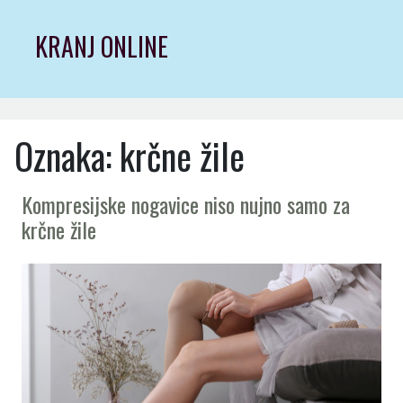
Skip
to
KRANJ ONLINE
content
Oznaka:
krčne žile
Kompresijske nogavice niso nujno samo za
krčne žile