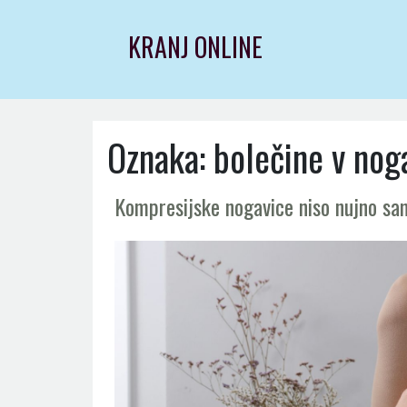
Skip
to
KRANJ ONLINE
content
Oznaka:
bolečine v nog
Kompresijske nogavice niso nujno sam