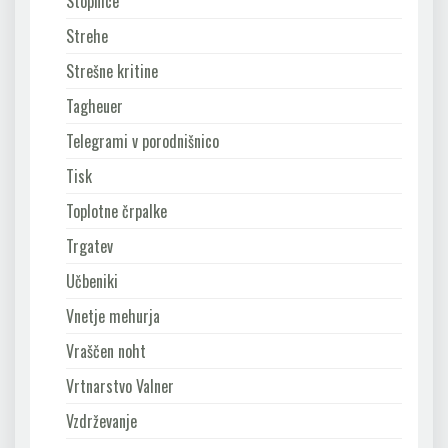
Stopnice
Strehe
Strešne kritine
Tagheuer
Telegrami v porodnišnico
Tisk
Toplotne črpalke
Trgatev
Učbeniki
Vnetje mehurja
Vraščen noht
Vrtnarstvo Valner
Vzdrževanje