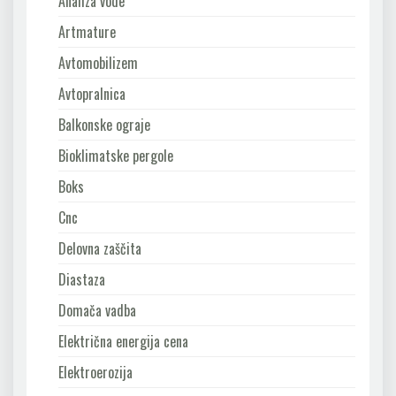
Analiza vode
Artmature
Avtomobilizem
Avtopralnica
Balkonske ograje
Bioklimatske pergole
Boks
Cnc
Delovna zaščita
Diastaza
Domača vadba
Električna energija cena
Elektroerozija