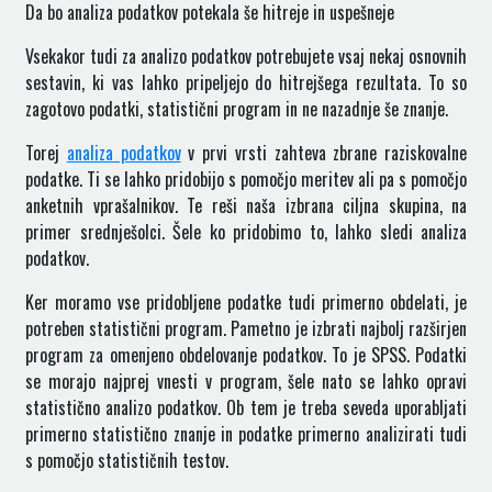
Da bo analiza podatkov potekala še hitreje in uspešneje
Vsekakor tudi za analizo podatkov potrebujete vsaj nekaj osnovnih
sestavin, ki vas lahko pripeljejo do hitrejšega rezultata. To so
zagotovo podatki, statistični program in ne nazadnje še znanje.
Torej
analiza podatkov
v prvi vrsti zahteva zbrane raziskovalne
podatke. Ti se lahko pridobijo s pomočjo meritev ali pa s pomočjo
anketnih vprašalnikov. Te reši naša izbrana ciljna skupina, na
primer srednješolci. Šele ko pridobimo to, lahko sledi analiza
podatkov.
Ker moramo vse pridobljene podatke tudi primerno obdelati, je
potreben statistični program. Pametno je izbrati najbolj razširjen
program za omenjeno obdelovanje podatkov. To je SPSS. Podatki
se morajo najprej vnesti v program, šele nato se lahko opravi
statistično analizo podatkov. Ob tem je treba seveda uporabljati
primerno statistično znanje in podatke primerno analizirati tudi
s pomočjo statističnih testov.