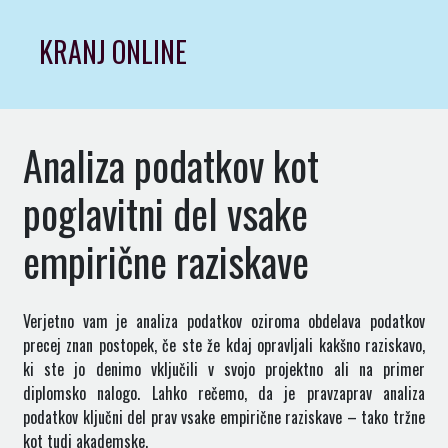
Skip
to
KRANJ ONLINE
content
Analiza podatkov kot
poglavitni del vsake
empirične raziskave
Verjetno vam je analiza podatkov oziroma obdelava podatkov
precej znan postopek, če ste že kdaj opravljali kakšno raziskavo,
ki ste jo denimo vključili v svojo projektno ali na primer
diplomsko nalogo. Lahko rečemo, da je pravzaprav analiza
podatkov ključni del prav vsake empirične raziskave – tako tržne
kot tudi akademske.