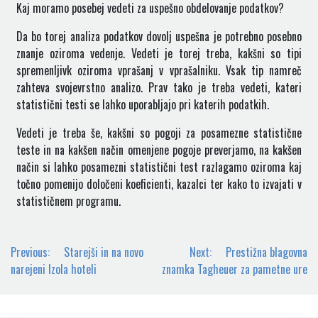
Kaj moramo posebej vedeti za uspešno obdelovanje podatkov?
Da bo torej analiza podatkov dovolj uspešna je potrebno posebno
znanje oziroma vedenje. Vedeti je torej treba, kakšni so tipi
spremenljivk oziroma vprašanj v vprašalniku. Vsak tip namreč
zahteva svojevrstno analizo. Prav tako je treba vedeti, kateri
statistični testi se lahko uporabljajo pri katerih podatkih.
Vedeti je treba še, kakšni so pogoji za posamezne statistične
teste in na kakšen način omenjene pogoje preverjamo, na kakšen
način si lahko posamezni statistični test razlagamo oziroma kaj
točno pomenijo določeni koeficienti, kazalci ter kako to izvajati v
statističnem programu.
Navigacija
Previous:
Starejši in na novo
Next:
Prestižna blagovna
prispevka
narejeni Izola hoteli
znamka Tagheuer za pametne ure