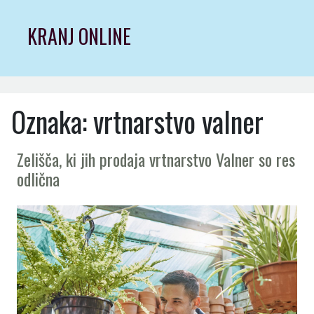
Skip
to
KRANJ ONLINE
content
Oznaka:
vrtnarstvo valner
Zelišča, ki jih prodaja vrtnarstvo Valner so res
odlična