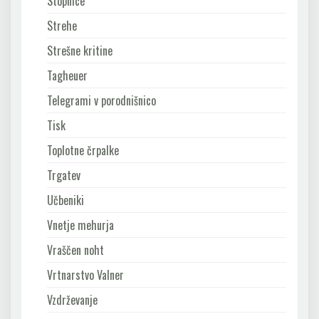
Stopnice
Strehe
Strešne kritine
Tagheuer
Telegrami v porodnišnico
Tisk
Toplotne črpalke
Trgatev
Učbeniki
Vnetje mehurja
Vraščen noht
Vrtnarstvo Valner
Vzdrževanje