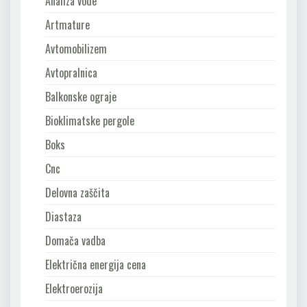
Analiza vode
Artmature
Avtomobilizem
Avtopralnica
Balkonske ograje
Bioklimatske pergole
Boks
Cnc
Delovna zaščita
Diastaza
Domača vadba
Električna energija cena
Elektroerozija