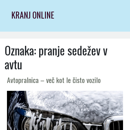
Skip
to
KRANJ ONLINE
content
Oznaka:
pranje sedežev v
avtu
Avtopralnica – več kot le čisto vozilo