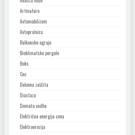
Analiza vode
Artmature
Avtomobilizem
Avtopralnica
Balkonske ograje
Bioklimatske pergole
Boks
Cnc
Delovna zaščita
Diastaza
Domača vadba
Električna energija cena
Elektroerozija