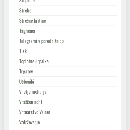
Stopnice
Strehe
Strešne kritine
Tagheuer
Telegrami v porodnišnico
Tisk
Toplotne črpalke
Trgatev
Učbeniki
Vnetje mehurja
Vraščen noht
Vrtnarstvo Valner
Vzdrževanje