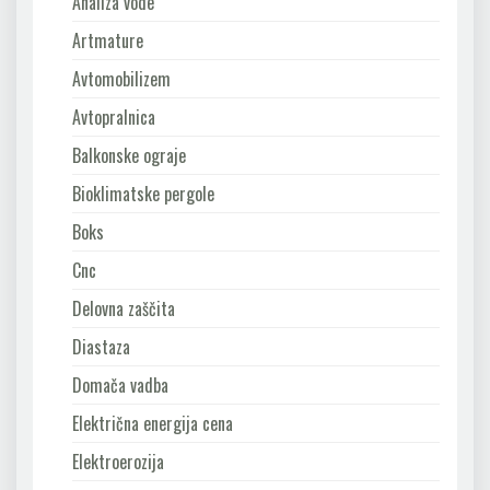
Analiza vode
Artmature
Avtomobilizem
Avtopralnica
Balkonske ograje
Bioklimatske pergole
Boks
Cnc
Delovna zaščita
Diastaza
Domača vadba
Električna energija cena
Elektroerozija