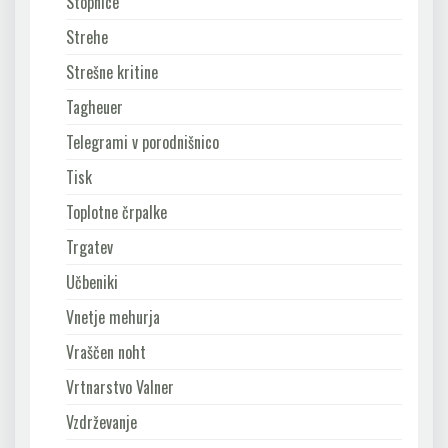
Stopnice
Strehe
Strešne kritine
Tagheuer
Telegrami v porodnišnico
Tisk
Toplotne črpalke
Trgatev
Učbeniki
Vnetje mehurja
Vraščen noht
Vrtnarstvo Valner
Vzdrževanje