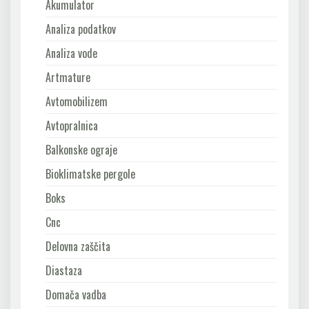
Akumulator
Analiza podatkov
Analiza vode
Artmature
Avtomobilizem
Avtopralnica
Balkonske ograje
Bioklimatske pergole
Boks
Cnc
Delovna zaščita
Diastaza
Domača vadba