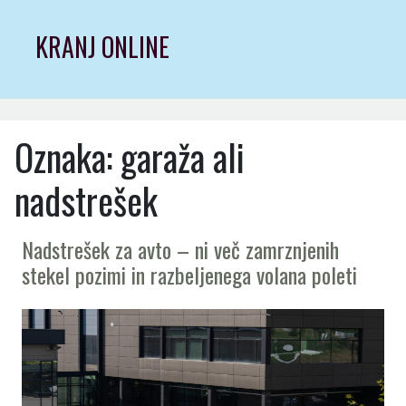
Skip
to
KRANJ ONLINE
content
Oznaka:
garaža ali
nadstrešek
Nadstrešek za avto – ni več zamrznjenih
stekel pozimi in razbeljenega volana poleti