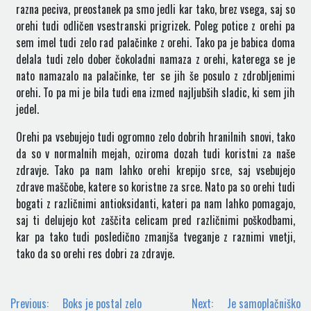
razna peciva, preostanek pa smo jedli kar tako, brez vsega, saj so
orehi tudi odličen vsestranski prigrizek. Poleg potice z orehi pa
sem imel tudi zelo rad palačinke z orehi. Tako pa je babica doma
delala tudi zelo dober čokoladni namaza z orehi, katerega se je
nato namazalo na palačinke, ter se jih še posulo z zdrobljenimi
orehi. To pa mi je bila tudi ena izmed najljubših sladic, ki sem jih
jedel.
Orehi pa vsebujejo tudi ogromno zelo dobrih hranilnih snovi, tako
da so v normalnih mejah, oziroma dozah tudi koristni za naše
zdravje. Tako pa nam lahko orehi krepijo srce, saj vsebujejo
zdrave maščobe, katere so koristne za srce. Nato pa so orehi tudi
bogati z različnimi antioksidanti, kateri pa nam lahko pomagajo,
saj ti delujejo kot zaščita celicam pred različnimi poškodbami,
kar pa tako tudi posledično zmanjša tveganje z raznimi vnetji,
tako da so orehi res dobri za zdravje.
Navigacija
Previous:
Boks je postal zelo
Next:
Je samoplačniško