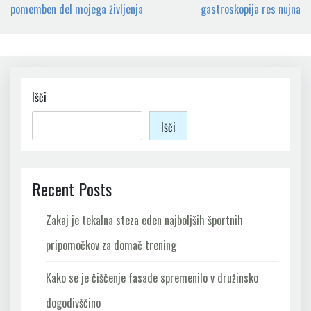
prispevka
pomemben del mojega življenja
gastroskopija res nujna
Išči
Išči
Recent Posts
Zakaj je tekalna steza eden najboljših športnih
pripomočkov za domač trening
Kako se je čiščenje fasade spremenilo v družinsko
dogodivščino