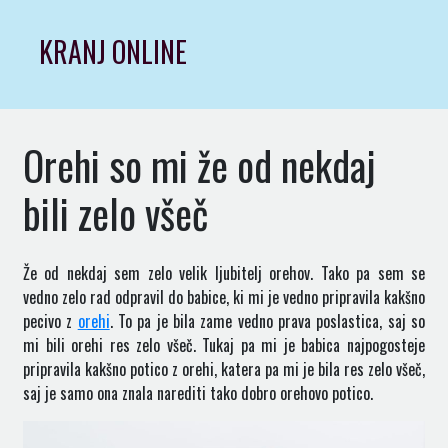
Skip
to
KRANJ ONLINE
content
Orehi so mi že od nekdaj
bili zelo všeč
Že od nekdaj sem zelo velik ljubitelj orehov. Tako pa sem se
vedno zelo rad odpravil do babice, ki mi je vedno pripravila kakšno
pecivo z
orehi
. To pa je bila zame vedno prava poslastica, saj so
mi bili orehi res zelo všeč. Tukaj pa mi je babica najpogosteje
pripravila kakšno potico z orehi, katera pa mi je bila res zelo všeč,
saj je samo ona znala narediti tako dobro orehovo potico.