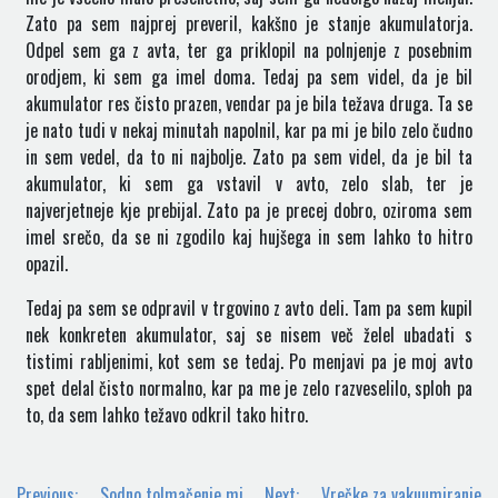
Zato pa sem najprej preveril, kakšno je stanje akumulatorja.
Odpel sem ga z avta, ter ga priklopil na polnjenje z posebnim
orodjem, ki sem ga imel doma. Tedaj pa sem videl, da je bil
akumulator res čisto prazen, vendar pa je bila težava druga. Ta se
je nato tudi v nekaj minutah napolnil, kar pa mi je bilo zelo čudno
in sem vedel, da to ni najbolje. Zato pa sem videl, da je bil ta
akumulator, ki sem ga vstavil v avto, zelo slab, ter je
najverjetneje kje prebijal. Zato pa je precej dobro, oziroma sem
imel srečo, da se ni zgodilo kaj hujšega in sem lahko to hitro
opazil.
Tedaj pa sem se odpravil v trgovino z avto deli. Tam pa sem kupil
nek konkreten akumulator, saj se nisem več želel ubadati s
tistimi rabljenimi, kot sem se tedaj. Po menjavi pa je moj avto
spet delal čisto normalno, kar pa me je zelo razveselilo, sploh pa
to, da sem lahko težavo odkril tako hitro.
Navigacija
Previous:
Sodno tolmačenje mi
Next:
Vrečke za vakuumiranje