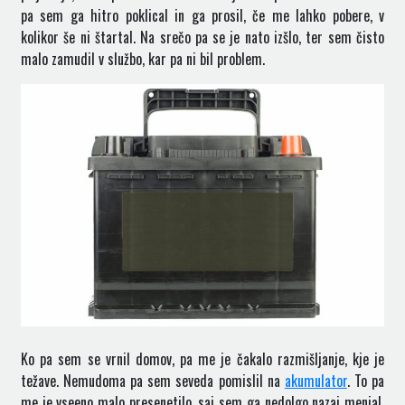
pa sem ga hitro poklical in ga prosil, če me lahko pobere, v
kolikor še ni štartal. Na srečo pa se je nato izšlo, ter sem čisto
malo zamudil v službo, kar pa ni bil problem.
Ko pa sem se vrnil domov, pa me je čakalo razmišljanje, kje je
težave. Nemudoma pa sem seveda pomislil na
akumulator
. To pa
me je vseeno malo presenetilo, saj sem ga nedolgo nazaj menjal.