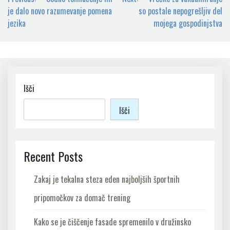
prispevka
je dalo novo razumevanje pomena
so postale nepogrešljiv del
jezika
mojega gospodinjstva
Išči
Išči
Recent Posts
Zakaj je tekalna steza eden najboljših športnih
pripomočkov za domač trening
Kako se je čiščenje fasade spremenilo v družinsko