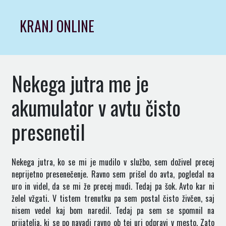
Skip
to
KRANJ ONLINE
content
Nekega jutra me je
akumulator v avtu čisto
presenetil
Nekega jutra, ko se mi je mudilo v službo, sem doživel precej
neprijetno presenečenje. Ravno sem prišel do avta, pogledal na
uro in videl, da se mi že precej mudi. Tedaj pa šok. Avto kar ni
želel vžgati. V tistem trenutku pa sem postal čisto živčen, saj
nisem vedel kaj bom naredil. Tedaj pa sem se spomnil na
prijatelja, ki se po navadi ravno ob tej uri odpravi v mesto. Zato