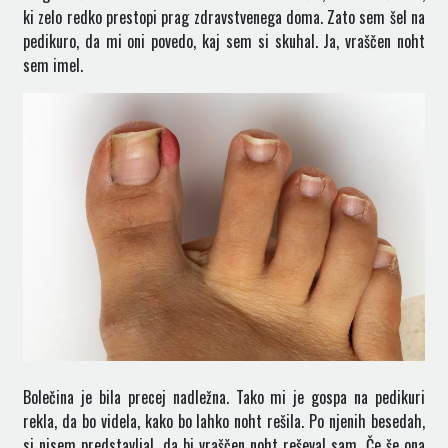
ki zelo redko prestopi prag zdravstvenega doma. Zato sem šel na
pedikuro, da mi oni povedo, kaj sem si skuhal. Ja, vraščen noht
sem imel.
Bolečina je bila precej nadležna. Tako mi je gospa na pedikuri
rekla, da bo videla, kako bo lahko noht rešila. Po njenih besedah,
si nisem predstavljal, da bi vraščen noht reševal sam. Če še ona