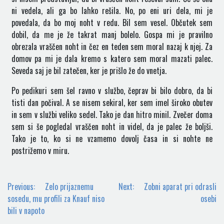
ni vedela, ali ga bo lahko rešila. No, po eni uri dela, mi je
povedala, da bo moj noht v redu. Bil sem vesel. Občutek sem
dobil, da me je že takrat manj bolelo. Gospa mi je pravilno
obrezala vraščen noht in čez en teden sem moral nazaj k njej. Za
domov pa mi je dala kremo s katero sem moral mazati palec.
Seveda saj je bil zatečen, ker je prišlo že do vnetja.
Po pedikuri sem šel ravno v službo, čeprav bi bilo dobro, da bi
tisti dan počival. A se nisem sekiral, ker sem imel široko obutev
in sem v službi veliko sedel. Tako je dan hitro minil. Zvečer doma
sem si še pogledal vraščen noht in videl, da je palec že boljši.
Tako je to, ko si ne vzamemo dovolj časa in si nohte ne
postrižemo v miru.
Navigacija
Previous:
Zelo prijaznemu
Next:
Zobni aparat pri odrasli
prispevka
sosedu, mu profili za Knauf niso
osebi
bili v napoto