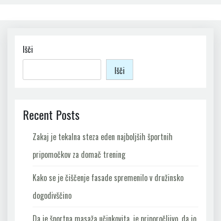
Išči
Išči
Recent Posts
Zakaj je tekalna steza eden najboljših športnih
pripomočkov za domač trening
Kako se je čiščenje fasade spremenilo v družinsko
dogodivščino
Da je športna masaža učinkovita, je priporočljivo, da jo