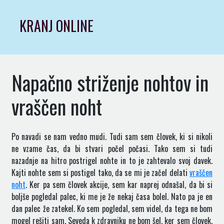
Skip
to
KRANJ ONLINE
content
Napačno striženje nohtov in
vraščen noht
Po navadi se nam vedno mudi. Tudi sam sem človek, ki si nikoli
ne vzame čas, da bi stvari počel počasi. Tako sem si tudi
nazadnje na hitro postrigel nohte in to je zahtevalo svoj davek.
Kajti nohte sem si postigel tako, da se mi je začel delati
vraščen
noht
. Ker pa sem človek akcije, sem kar naprej odnašal, da bi si
boljše pogledal palec, ki me je že nekaj časa bolel. Nato pa je en
dan palec že zatekel. Ko sem pogledal, sem videl, da tega ne bom
mogel rešiti sam. Seveda k zdravniku ne bom šel, ker sem človek,