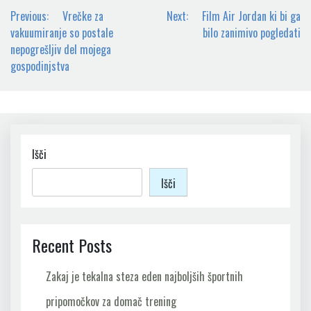
Navigacija
Previous:
Vrečke za
Next:
Film Air Jordan ki bi ga
prispevka
vakuumiranje so postale
bilo zanimivo pogledati
nepogrešljiv del mojega
gospodinjstva
Išči
Išči
Recent Posts
Zakaj je tekalna steza eden najboljših športnih
pripomočkov za domač trening