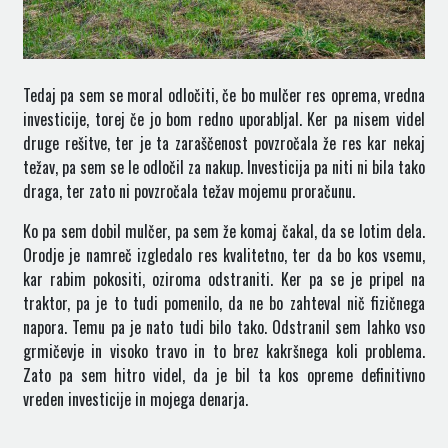
Tedaj pa sem se moral odločiti, če bo mulčer res oprema, vredna
investicije, torej če jo bom redno uporabljal. Ker pa nisem videl
druge rešitve, ter je ta zaraščenost povzročala že res kar nekaj
težav, pa sem se le odločil za nakup. Investicija pa niti ni bila tako
draga, ter zato ni povzročala težav mojemu proračunu.
Ko pa sem dobil mulčer, pa sem že komaj čakal, da se lotim dela.
Orodje je namreč izgledalo res kvalitetno, ter da bo kos vsemu,
kar rabim pokositi, oziroma odstraniti. Ker pa se je pripel na
traktor, pa je to tudi pomenilo, da ne bo zahteval nič fizičnega
napora. Temu pa je nato tudi bilo tako. Odstranil sem lahko vso
grmičevje in visoko travo in to brez kakršnega koli problema.
Zato pa sem hitro videl, da je bil ta kos opreme definitivno
vreden investicije in mojega denarja.