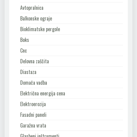
Avtopralnica
Balkonske ograje
Bioklimatske pergole
Boks
Cnc
Delovna zaščita
Diastaza
Domača vadba
Električna energija cena
Elektroerozija
Fasadni paneli
Garažna vrata
Glasbeni inštrumenti