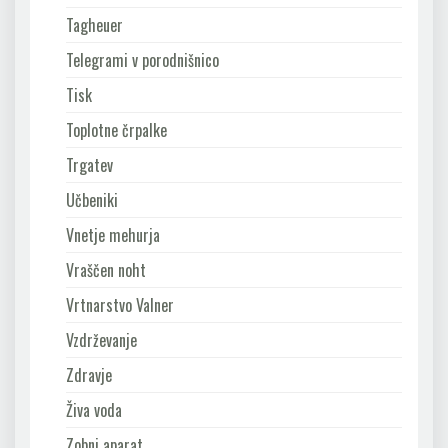
Tagheuer
Telegrami v porodnišnico
Tisk
Toplotne črpalke
Trgatev
Učbeniki
Vnetje mehurja
Vraščen noht
Vrtnarstvo Valner
Vzdrževanje
Zdravje
Živa voda
Zobni aparat