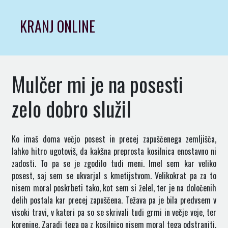
Skip
to
KRANJ ONLINE
content
Mulčer mi je na posesti
zelo dobro služil
Ko imaš doma večjo posest in precej zapuščenega zemljišča,
lahko hitro ugotoviš, da kakšna preprosta kosilnica enostavno ni
zadosti. To pa se je zgodilo tudi meni. Imel sem kar veliko
posest, saj sem se ukvarjal s kmetijstvom. Velikokrat pa za to
nisem moral poskrbeti tako, kot sem si želel, ter je na določenih
delih postala kar precej zapuščena. Težava pa je bila predvsem v
visoki travi, v kateri pa so se skrivali tudi grmi in večje veje, ter
korenine. Zaradi tega pa z kosilnico nisem moral tega odstraniti,