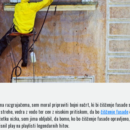
a razgrajačema, sem moral pripraviti bojni načrt, ki bi čiščenje fasade s
o strehe, vedra z vodo ter cev z visokim pritiskom, da bo
čiščenje fasade
četku nizka, sem jima obljubil, da bomo, ko bo čiščenje fasade opravljeno,
nil play na playlisti legendarnih hitov.