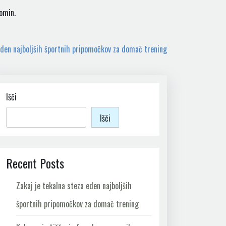
pomin.
eden najboljših športnih pripomočkov za domač trening
Išči
Išči
Recent Posts
Zakaj je tekalna steza eden najboljših
športnih pripomočkov za domač trening