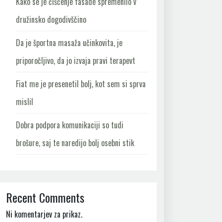
Kako se je čiščenje fasade spremenilo v
družinsko dogodivščino
Da je športna masaža učinkovita, je
priporočljivo, da jo izvaja pravi terapevt
Fiat me je presenetil bolj, kot sem si sprva
mislil
Dobra podpora komunikaciji so tudi
brošure, saj te naredijo bolj osebni stik
Recent Comments
Ni komentarjev za prikaz.