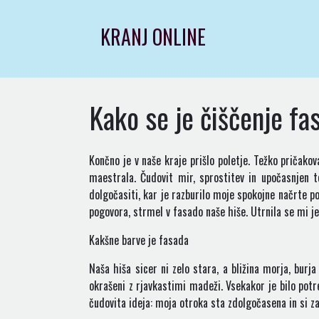
Skip
to
KRANJ ONLINE
content
Kako se je čiščenje f
Končno je v naše kraje prišlo poletje. Težko pričakov
maestrala. Čudovit mir, sprostitev in upočasnjen t
dolgočasiti, kar je razburilo moje spokojne načrte 
pogovora, strmel v fasado naše hiše. Utrnila se mi je
Kakšne barve je fasada
Naša hiša sicer ni zelo stara, a bližina morja, burja 
okrašeni z rjavkastimi madeži. Vsekakor je bilo potr
čudovita ideja: moja otroka sta zdolgočasena in si za