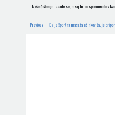
Naše čiščenje fasade se je kaj hitro spremenilo v kar
Navigacija
Previous:
Da je športna masaža učinkovita, je priporo
prispevka