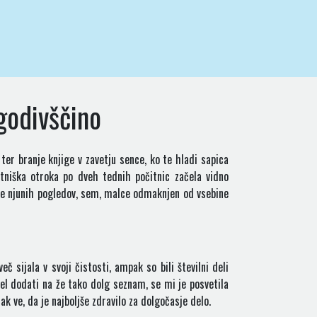
godivščino
 ter branje knjige v zavetju sence, ko te hladi sapica
stniška otroka po dveh tednih počitnic začela vidno
nje njunih pogledov, sem, malce odmaknjen od vsebine
eč sijala v svoji čistosti, ampak so bili številni deli
lel dodati na že tako dolg seznam, se mi je posvetila
k ve, da je najboljše zdravilo za dolgočasje delo.