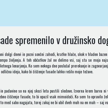
asade spremenilo v družinsko do
ani dolgi dnevi in pozni sončni zahodi, kratke hlače, skok v hladen bazen
empo življenja. A teh občutkov žal ne delimo vsi, saj sta se moja naj
poletnega lenarjenja. Ko sem nekega dne poslušal prerekanje in zagovarja
 odlična ideja, kako bi čiščenje fasade lahko rešilo moje težave.
in padavine so na njej skozi leta pustili sledove. Izvorna krem barva ni v
ebno čiščenje fasade, to bi opazil vsak mimoidoči. Ko sem to opravilo že
to med sabo nagajata, torej zakaj ne bi ubil dveh muh na en mah – saj vsa