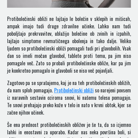
Protibolečinski obliži ne lajšajo le bolečin v sklepih in mišicah,
ampak imajo tudi druge zdravilne učinke. Lahko nam tudi
poboljšajo prekrvavitev, ublažijo bolečine ob zvinih in izpahih,
lajšajo simptome revmatičnega obolenja in tako dalje. Veliko
ljudem so protibolečinski obliži pomagali tudi pri glavobolih. Vsak
dan so imeli močan glavobol, tablete proti temu, pa jim niso
pomagale več. Zato so probali protibolečinske obliže, kar pa jim
je konkretno pomagalo in glavoboli se niso več pojavljali.
Zagotovo pa se sprašujemo, kaj je na teh protibolečinskih obližih,
da nam sploh pomagajo.
Protibolečinski obliži
so narejeni povsem
iz naravnih sestavin oziroma snovi, ki našemu telesu pomagajo.
Te snovi prehajajo preko kože v telo in nato v krvni obtok, kjer se
začne njihov učinek.
Še ena prednost protibolečinskih obližev je še ta, da so izjemno
lahki in enostavni za uporabo. Kadar nas neka površina boli, si