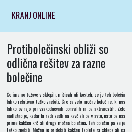
Skip
to
KRANJ ONLINE
content
Protibolečinski obliži so
odlična rešitev za razne
bolečine
Če imamo težave v sklepih, mišicah ali kosteh, se je teh bolečin
lahko relativno težko znebiti. Gre za zelo močne bolečine, ki nas
lahko ovirajo pri vsakodnevnih opravilih in pa aktivnostih. Zelo
nadležno je, kadar bi radi sedli na kavč ali pa v avto, nato pa nas
prime kakšen krč ali druga močna bolečina. Teh bolečin pa se je
težko znebiti. Možno je pridobiti kakšne tablete za sklepa ali pa