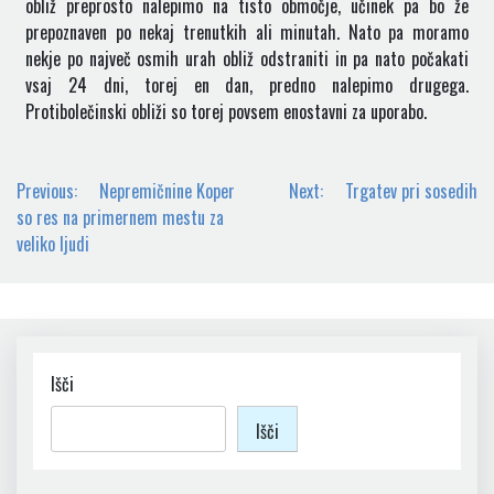
obliž preprosto nalepimo na tisto območje, učinek pa bo že
prepoznaven po nekaj trenutkih ali minutah. Nato pa moramo
nekje po največ osmih urah obliž odstraniti in pa nato počakati
vsaj 24 dni, torej en dan, predno nalepimo drugega.
Protibolečinski obliži so torej povsem enostavni za uporabo.
Navigacija
Previous:
Nepremičnine Koper
Next:
Trgatev pri sosedih
prispevka
so res na primernem mestu za
veliko ljudi
Išči
Išči